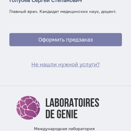
Голубев Сергей Степанович
А
Главный врач. Кандидат медицинских наук, доцент.
Д
т
Оформить предзаказ
Не нашли нужной услуги?
Международная лаборатория